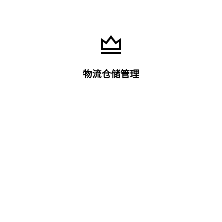
周边商品的仓储打包、全国配送及退换货一站式物流服务。
物流仓储管理