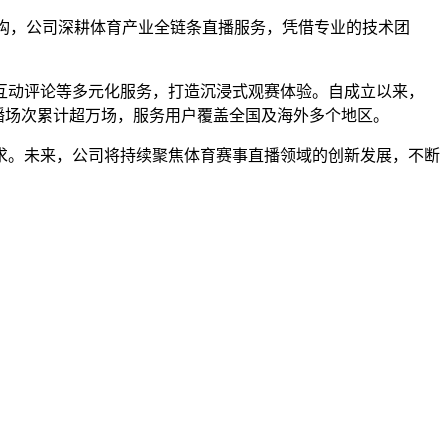
专业机构，公司深耕体育产业全链条直播服务，凭借专业的技术团
互动评论等多元化服务，打造沉浸式观赛体验。自成立以来，
直播场次累计超万场，服务用户覆盖全国及海外多个地区。
求。未来，公司将持续聚焦体育赛事直播领域的创新发展，不断