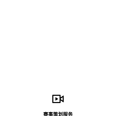
接商业赛事、业余联赛的全流程策划，包括主题设定、赛程安排
赛事策划服务